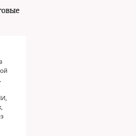
говые
в
ной
.
МИ,
,
ез