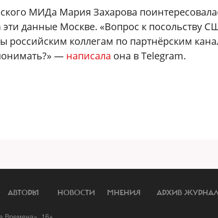
ского МИДа Мария Захарова поинтересовала
 эти данные Москве. «Вопрос к посольству С
вы российским коллегам по партнёрским кан
е понимать?» —
написала
она в Telegram.
АВТОРЫ
НОВОСТИ
МНЕНИЯ
АРХИВ ЖУРНА
 Времена». 16+