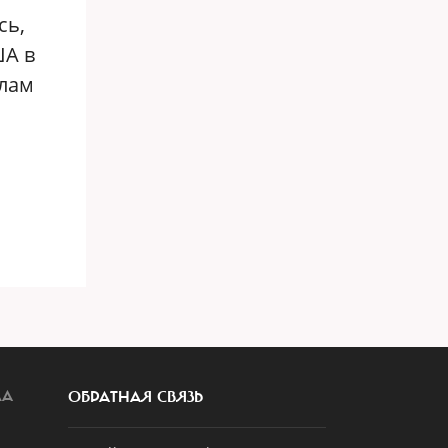
сь,
ША в
алам
ЛА
ОБРАТНАЯ СВЯЗЬ