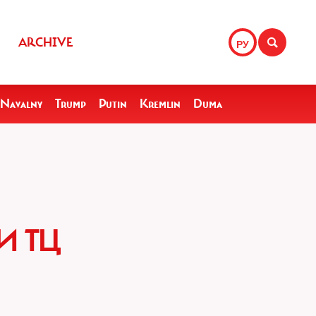
ARCHIVE
РУ
Navalny
Trump
Putin
Kremlin
Duma
И ТЦ