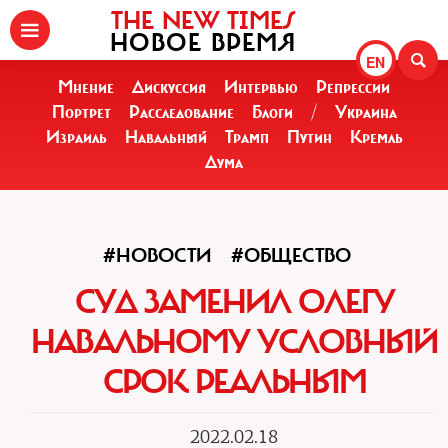
THE NEW TIMES
НОВОЕ ВРЕМЯ
EN
Мнение
Дискуссия
Интервью
Репрессии
Портрет
Расследование
Блоги
/
Украина
Израиль
Навальный
Трамп
Путин
Кремль
Дума
#НОВОСТИ
#ОБЩЕСТВО
СУД ЗАМЕНИЛ ОЛЕГУ
НАВАЛЬНОМУ УСЛОВНЫЙ
СРОК РЕАЛЬНЫМ
2022.02.18