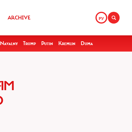
ARCHIVE
РУ
Navalny
Trump
Putin
Kremlin
Duma
ЯМ
О