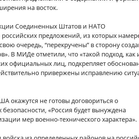
ширения на восток.
еакции Соединенных Штатов и НАТО
 российских предложений, из которых намер
 свою очередь, “перекручены” в сторону созд
». В МИДе отметили, что «такой подход, как 
ких официальных лиц, подкрепляет обоснова
действительно привержены исправлению ситу
США окажутся не готовы договориться о
безопасности, «Россия будет вынуждена
лизации мер военно-технического характера».
 войска из определенных районов на россий