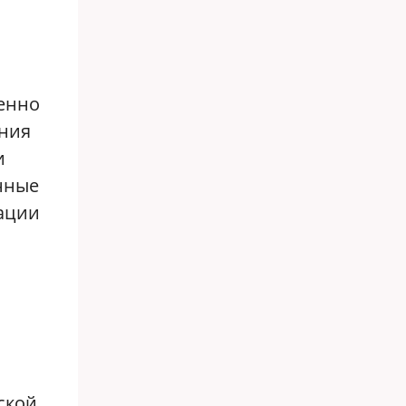
енно
ания
и
нные
ации
ской