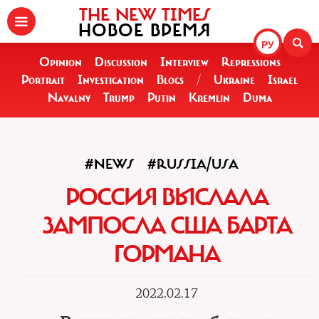
THE NEW TIMES
НОВОЕ ВРЕМЯ
РУ
Opinion
Discussion
Interview
Repressions
Portrait
Investigation
Blogs
/
Ukraine
Israel
Navalny
Trump
Putin
Kremlin
Duma
#NEWS
#RUSSIA/USA
РОССИЯ ВЫСЛАЛА
ЗАМПОСЛА США БАРТА
ГОРМАНА
2022.02.17