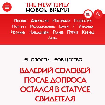
THE NEW TIMES
НОВОЕ ВРЕМЯ
EN
Мнение
Дискуссия
Интервью
Репрессии
Портрет
Расследование
Блоги
/
Украина
Израиль
Навальный
Трамп
Путин
Кремль
Дума
#НОВОСТИ
#ОБЩЕСТВО
ВАЛЕРИЙ СОЛОВЕЙ
ПОСЛЕ ДОПРОСА
ОСТАЛСЯ В СТАТУСЕ
СВИДЕТЕЛЯ