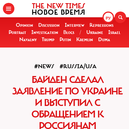
THE NEW TIMES
НОВОЕ ВРЕМЯ
РУ
Opinion
Discussion
Interview
Repressions
Portrait
Investigation
Blogs
/
Ukraine
Israel
Navalny
Trump
Putin
Kremlin
Duma
#NEWS
#RUSSIA/USA
БАЙДЕН СДЕЛАЛ
ЗАЯВЛЕНИЕ ПО УКРАИНЕ
И ВЫСТУПИЛ С
ОБРАЩЕНИЕМ К
РОССИЯНАМ