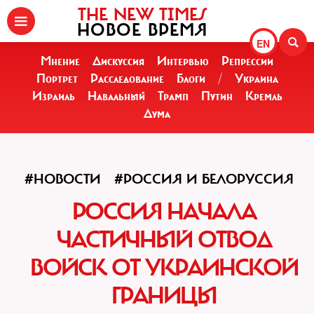
THE NEW TIMES
НОВОЕ ВРЕМЯ
EN
Мнение
Дискуссия
Интервью
Репрессии
Портрет
Расследование
Блоги
/
Украина
Израиль
Навальный
Трамп
Путин
Кремль
Дума
#НОВОСТИ
#РОССИЯ И БЕЛОРУССИЯ
РОССИЯ НАЧАЛА
ЧАСТИЧНЫЙ ОТВОД
ВОЙСК ОТ УКРАИНСКОЙ
ГРАНИЦЫ