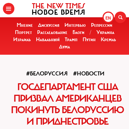
THE NEW TIMES
НОВОЕ ВРЕМЯ
EN
Мнение
Дискуссия
Интервью
Репрессии
Портрет
Расследование
Блоги
/
Украина
Израиль
Навальный
Трамп
Путин
Кремль
Дума
#БЕЛОРУССИЯ
#НОВОСТИ
ГОСДЕПАРТАМЕНТ США
ПРИЗВАЛ АМЕРИКАНЦЕВ
ПОКИНУТЬ БЕЛОРУССИЮ
И ПРИДНЕСТРОВЬЕ