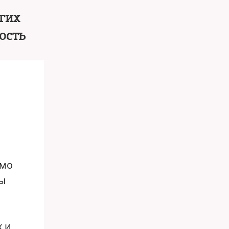
угих
ость
имо
лы
х и