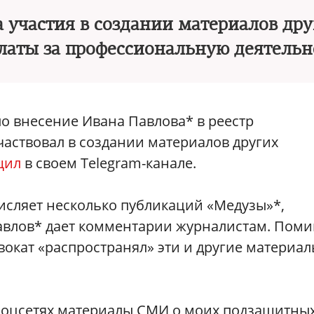
а участия в создании материалов др
платы за профессиональную деятельн
 внесение Ивана Павлова* в реестр
частвовал в создании материалов других
щил
в своем Telegram-канале.
исляет несколько публикаций «Медузы»*,
Павлов* дает комментарии журналистам. Пом
двокат «распространял» эти и другие материа
 соцсетях материалы СМИ о моих подзащитны