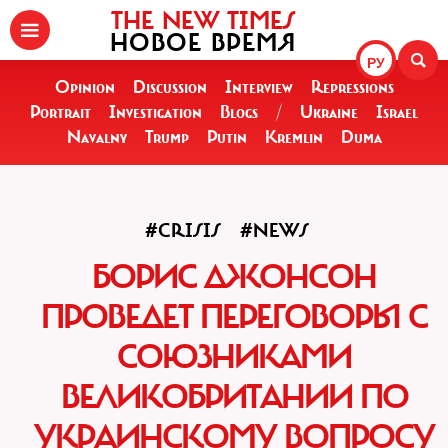
THE NEW TIMES
НОВОЕ ВРЕМЯ
РУ
Opinion
Discussion
Interview
Repressions
Portrait
Investigation
Blogs
/
Ukraine
Israel
Navalny
Trump
Putin
Kremlin
Duma
#CRISIS
#NEWS
БОРИС ДЖОНСОН
ПРОВЕДЕТ ПЕРЕГОВОРЫ С
СОЮЗНИКАМИ
ВЕЛИКОБРИТАНИИ ПО
УКРАИНСКОМУ ВОПРОСУ