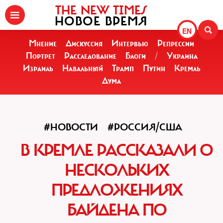
THE NEW TIMES
НОВОЕ ВРЕМЯ
EN
Мнение
Дискуссия
Интервью
Репрессии
Портрет
Расследование
Блоги
/
Украина
Израиль
Навальный
Трамп
Путин
Кремль
Дума
#НОВОСТИ
#РОССИЯ/США
В КРЕМЛЕ РАССКАЗАЛИ О
НЕСКОЛЬКИХ
ПРЕДЛОЖЕНИЯХ
БАЙДЕНА ПО