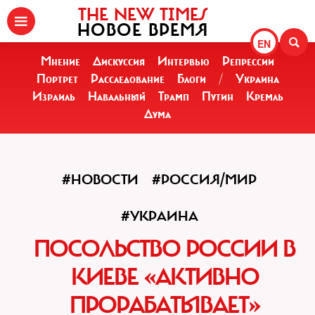
THE NEW TIMES
НОВОЕ ВРЕМЯ
EN
Мнение
Дискуссия
Интервью
Репрессии
Портрет
Расследование
Блоги
/
Украина
Израиль
Навальный
Трамп
Путин
Кремль
Дума
#НОВОСТИ
#РОССИЯ/МИР
#УКРАИНА
ПОСОЛЬСТВО РОССИИ В
КИЕВЕ «АКТИВНО
ПРОРАБАТЫВАЕТ»