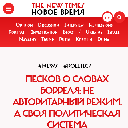
THE NEW TIMES
НОВОЕ ВРЕМЯ
РУ
Opinion
Discussion
Interview
Repressions
Portrait
Investigation
Blogs
/
Ukraine
Israel
Navalny
Trump
Putin
Kremlin
Duma
#NEWS
#POLITICS
ПЕСКОВ О СЛОВАХ
БОРРЕЛЯ: НЕ
АВТОРИТАРНЫЙ РЕЖИМ,
А СВОЯ ПОЛИТИЧЕСКАЯ
СИСТЕМА