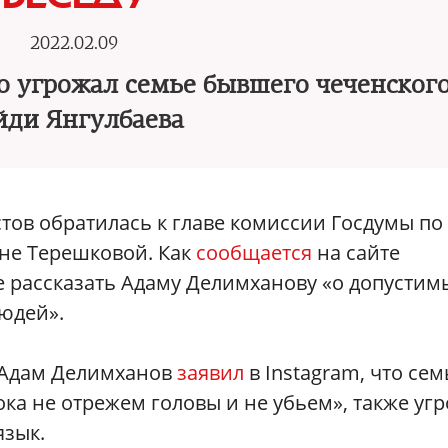
2022.02.09
 угрожал семье бывшего чеченского
йди Янгулбаева
тов обратилась к главе комиссии Госдумы по
ине Терешковой. Как
сообщается
на сайте
е рассказать Адаму Делимханову «о допустим
юдей».
и Адам Делимханов
заявил
в Instagram, что се
ока не отрежем головы и не убьем», также уг
язык.