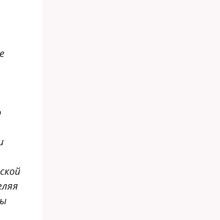
е
ю
и
ской
еляя
мы