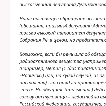
высказывания депутата Делимханова
Наше настоящее обращение вызвано 
(обещания, призывы) депутата Ада
только высокий авторитет депутато
Собрания РФ в целом, но представля
Возможно, если бы речь шла об обещ
радиоактивного вещества (например,
(например, метил (1-(диэтиламино)
«Новичок») или, на худой случай, из 
пистолета), это вряд ли противоре
этике. Но обещать (призывать) дей
голову от туловища – недостойно вы
Российской Федерации, государства,