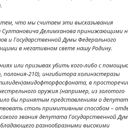
.
тем, что мы считаем эти высказывания
ма Султановича Делимханова принижающими н
в и Государственной Думы Федерального
ющими в негативном свете нашу Родину.
аниях или призывах убить кого-либо с помощь
 полония-210), ингибитора холинэстеразы
этилиден)амидофторфосфоната, в просторечи
огнестрельного оружия (например, из золотого
чило бы принятым представлениям о депутат
ствовать столь примитивным способом – отд
сокого звания депутата Государственной Ду
 обладающего разнообразными высокими