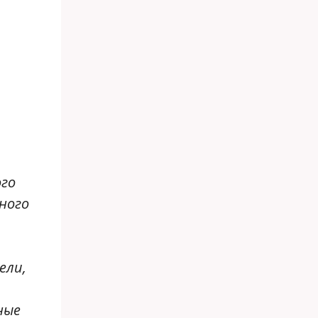
,
ого
ного
ели,
ные