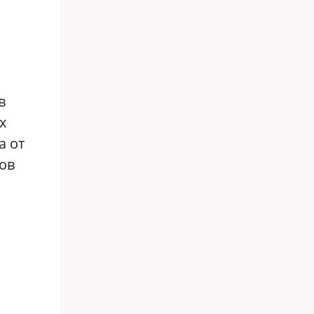
в
х
а от
сов