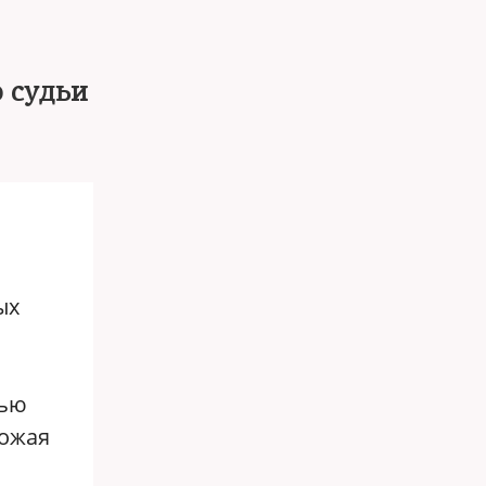
 судьи
ых
мью
рожая