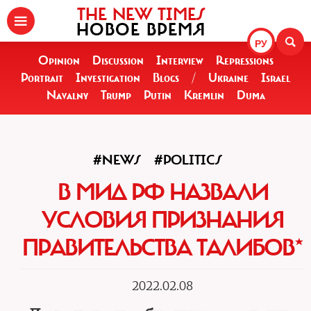
THE NEW TIMES
НОВОЕ ВРЕМЯ
РУ
Opinion
Discussion
Interview
Repressions
Portrait
Investigation
Blogs
/
Ukraine
Israel
Navalny
Trump
Putin
Kremlin
Duma
#NEWS
#POLITICS
В МИД РФ НАЗВАЛИ
УСЛОВИЯ ПРИЗНАНИЯ
ПРАВИТЕЛЬСТВА ТАЛИБОВ*
2022.02.08