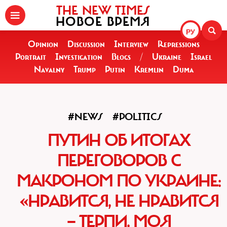
THE NEW TIMES
НОВОЕ ВРЕМЯ
РУ
Opinion
Discussion
Interview
Repressions
Portrait
Investigation
Blogs
/
Ukraine
Israel
Navalny
Trump
Putin
Kremlin
Duma
#NEWS
#POLITICS
ПУТИН ОБ ИТОГАХ
ПЕРЕГОВОРОВ С
МАКРОНОМ ПО УКРАИНЕ:
«НРАВИТСЯ, НЕ НРАВИТСЯ
— ТЕРПИ, МОЯ