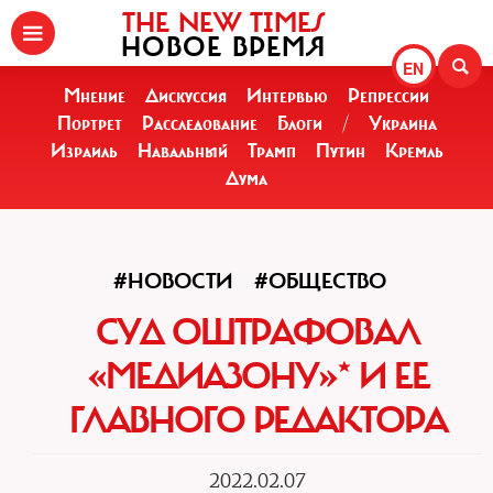
THE NEW TIMES
НОВОЕ ВРЕМЯ
EN
Мнение
Дискуссия
Интервью
Репрессии
Портрет
Расследование
Блоги
/
Украина
Израиль
Навальный
Трамп
Путин
Кремль
Дума
#НОВОСТИ
#ОБЩЕСТВО
СУД ОШТРАФОВАЛ
«МЕДИАЗОНУ»* И ЕЕ
ГЛАВНОГО РЕДАКТОРА
2022.02.07