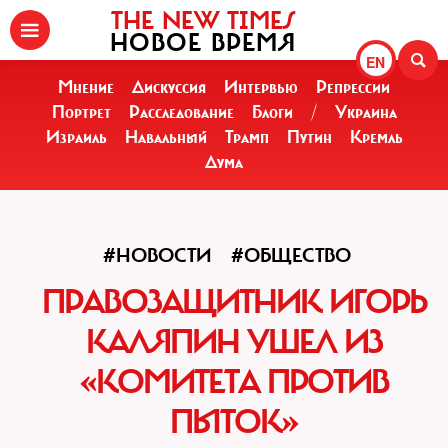
THE NEW TIMES
НОВОЕ ВРЕМЯ
EN
Мнение
Дискуссия
Интервью
Репрессии
Портрет
Расследование
Блоги
/
Украина
Израиль
Навальный
Трамп
Путин
Кремль
Дума
#НОВОСТИ
#ОБЩЕСТВО
ПРАВОЗАЩИТНИК ИГОРЬ
КАЛЯПИН УШЕЛ ИЗ
«КОМИТЕТА ПРОТИВ
ПЫТОК»