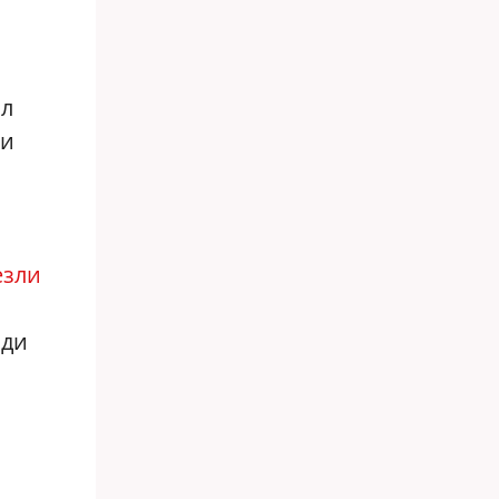
и
ал
 и
езли
йди