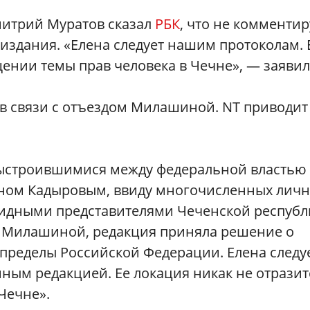
митрий Муратов сказал
РБК
, что не комментир
издания. «Елена следует нашим протоколам. 
щении темы прав человека в Чечне», — заявил
в связи с отъездом Милашиной. NT приводит
выстроившимися между федеральной властью
аном Кадыровым, ввиду многочисленных лич
видными представителями Чеченской республ
ы Милашиной, редакция приняла решение о
ределы Российской Федерации. Елена следу
ным редакцией. Ее локация никак не отразит
Чечне».