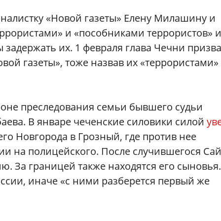
налистку «Новой газеты» Елену Милашину и
ррористами» и «пособниками террористов» 
задержать их. 1 февраля глава Чечни призв
овой газеты», тоже назвав их «террористами»
 фоне преследования семьи бывшего судьи
аева. В январе чеченские силовики силой
ув
го Новгорода в Грозный, где против нее
ии на полицейского. После случившегося Са
ю. За границей также находятся его сыновья.
оссии, иначе «с ними разберется первый же