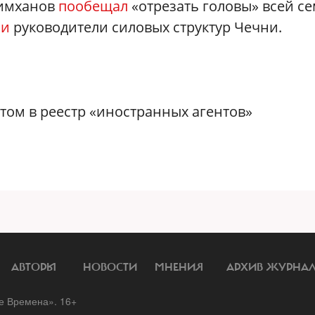
лимханов
пообещал
«отрезать головы» всей с
ли
руководители силовых структур Чечни.
ом в реестр «иностранных агентов»
АВТОРЫ
НОВОСТИ
МНЕНИЯ
АРХИВ ЖУРНА
 Времена». 16+