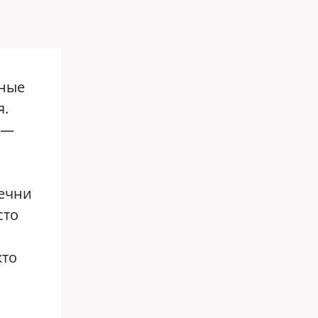
нные
я.
 —
ечни
сто
кто