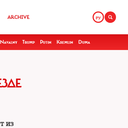
ARCHIVE
РУ
Navalny
Trump
Putin
Kremlin
Duma
ЗДЕ
т из