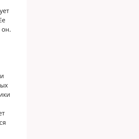
ует
Ее
 он.
 и
ных
ики
ет
ся