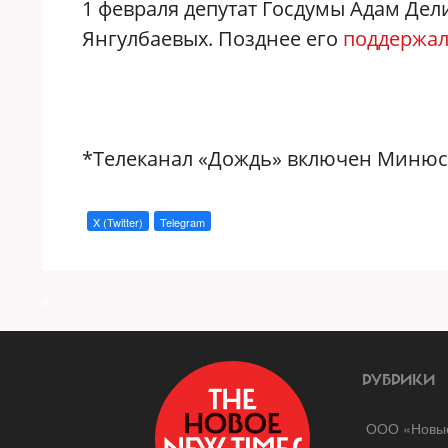
1 февраля депутат Госдумы Адам Де
Янгулбаевых. Позднее его
поддержа
*Телеканал «Дождь» включен Минюст
X (Twitter)
Telegram
a
РУБРИКИ
ООО «Новые