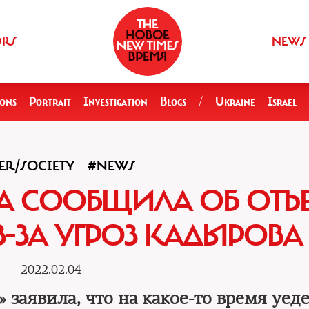
ORS
NEWS
ions
Portrait
Investigation
Blogs
/
Ukraine
Israel
R/SOCIETY
#NEWS
 СООБЩИЛА ОБ ОТЪЕ
З-ЗА УГРОЗ КАДЫРОВА
2022.02.04
заявила, что на какое-то время уеде