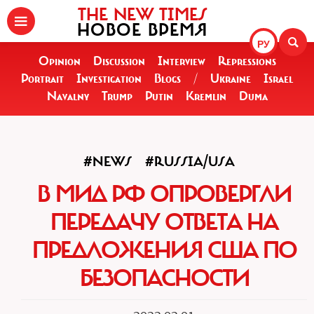
THE NEW TIMES
НОВОЕ ВРЕМЯ
РУ
Opinion
Discussion
Interview
Repressions
Portrait
Investigation
Blogs
/
Ukraine
Israel
Navalny
Trump
Putin
Kremlin
Duma
#NEWS
#RUSSIA/USA
В МИД РФ ОПРОВЕРГЛИ
ПЕРЕДАЧУ ОТВЕТА НА
ПРЕДЛОЖЕНИЯ США ПО
БЕЗОПАСНОСТИ