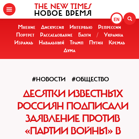
THE NEW TIMES
НОВОЕ ВРЕМЯ
EN
Мнение
Дискуссия
Интервью
Репрессии
Портрет
Расследование
Блоги
/
Украина
Израиль
Навальный
Трамп
Путин
Кремль
Дума
#НОВОСТИ
#ОБЩЕСТВО
ДЕСЯТКИ ИЗВЕСТНЫХ
РОССИЯН ПОДПИСАЛИ
ЗАЯВЛЕНИЕ ПРОТИВ
«ПАРТИИ ВОЙНЫ» В