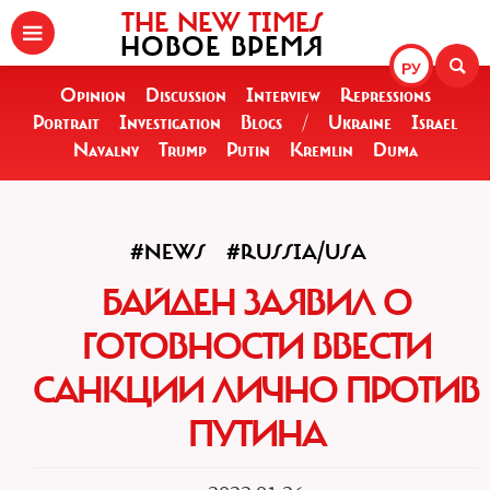
THE NEW TIMES
НОВОЕ ВРЕМЯ
РУ
Opinion
Discussion
Interview
Repressions
Portrait
Investigation
Blogs
/
Ukraine
Israel
Navalny
Trump
Putin
Kremlin
Duma
#NEWS
#RUSSIA/USA
БАЙДЕН ЗАЯВИЛ О
ГОТОВНОСТИ ВВЕСТИ
САНКЦИИ ЛИЧНО ПРОТИВ
ПУТИНА