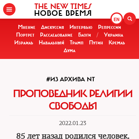
THE NEW TIMES
НОВОЕ ВРЕМЯ
EN
Мнение
Дискуссия
Интервью
Репрессии
Портрет
Расследование
Блоги
/
Украина
Израиль
Навальный
Трамп
Путин
Кремль
Дума
#ИЗ АРХИВА NT
ПРОПОВЕДНИК РЕЛИГИИ
СВОБОДЫ
2022.01.23
85 лет назад родился человек,