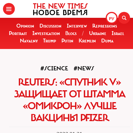
THE NEW TIMES
НОВОЕ ВРЕМЯ
РУ
Opinion
Discussion
Interview
Repressions
Portrait
Investigation
Blogs
/
Ukraine
Israel
Navalny
Trump
Putin
Kremlin
Duma
#SCIENCE
#NEWS
REUTERS: «СПУТНИК V»
ЗАЩИЩАЕТ ОТ ШТАММА
«ОМИКРОН» ЛУЧШЕ
ВАКЦИНЫ PFIZER