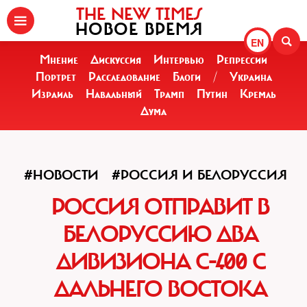
THE NEW TIMES
НОВОЕ ВРЕМЯ
EN
Мнение
Дискуссия
Интервью
Репрессии
Портрет
Расследование
Блоги
/
Украина
Израиль
Навальный
Трамп
Путин
Кремль
Дума
#НОВОСТИ
#РОССИЯ И БЕЛОРУССИЯ
РОССИЯ ОТПРАВИТ В
БЕЛОРУССИЮ ДВА
ДИВИЗИОНА С-400 С
ДАЛЬНЕГО ВОСТОКА