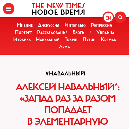
THE NEW TIMES
НОВОЕ ВРЕМЯ
EN
Мнение
Дискуссия
Интервью
Репрессии
Портрет
Расследование
Блоги
/
Украина
Израиль
Навальный
Трамп
Путин
Кремль
Дума
#НАВАЛЬНЫЙ
АЛЕКСЕЙ НАВАЛЬНЫЙ*:
«ЗАПАД РАЗ ЗА РАЗОМ
ПОПАДАЕТ
В ЭЛЕМЕНТАРНУЮ