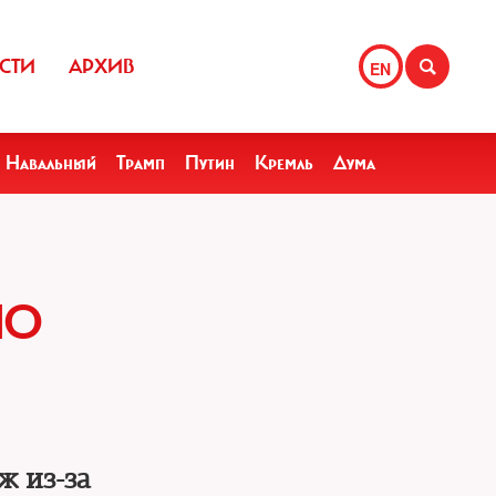
СТИ
АРХИВ
EN
Навальный
Трамп
Путин
Кремль
Дума
НО
ж из-за