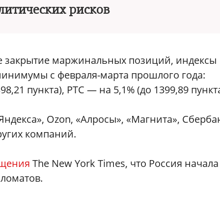
литических рисков
е закрытие маржинальных позиций, индексы
инимумы с февраля-марта прошлого года:
8,21 пункта), РТС — на 5,1% (до 1399,89 пункта
ндекса», Ozon, «Алросы», «Магнита», Сберба
ругих компаний.
щения
The New York Times, что Россия начала
пломатов.