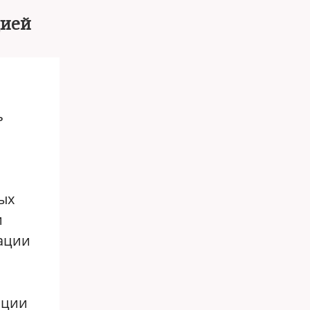
цией
ь
ых
и
уации
яции