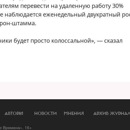
ателям перевести на удаленную работу 30%
ице наблюдается еженедельный двукратный ро
крон-штамма.
ники будет просто колоссальной», ― сказал
АВТОРЫ
НОВОСТИ
МНЕНИЯ
АРХИВ ЖУРНА
 Времена». 16+