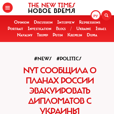
THE NEW TIMES
НОВОЕ ВРЕМЯ
РУ
Opinion
Discussion
Interview
Repressions
Portrait
Investigation
Blogs
/
Ukraine
Israel
Navalny
Trump
Putin
Kremlin
Duma
#NEWS
#POLITICS
NYT СООБЩИЛА О
ПЛАНАХ РОССИИ
ЭВАКУИРОВАТЬ
ДИПЛОМАТОВ С
УКРАИНЫ