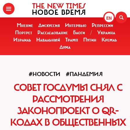
THE NEW TIMES
НОВОЕ ВРЕМЯ
EN
Мнение
Дискуссия
Интервью
Репрессии
Портрет
Расследование
Блоги
/
Украина
Израиль
Навальный
Трамп
Путин
Кремль
Дума
#НОВОСТИ
#ПАНДЕМИЯ
СОВЕТ ГОСДУМЫ СНЯЛ С
РАССМОТРЕНИЯ
ЗАКОНОПРОЕКТ О QR-
КОДАХ В ОБЩЕСТВЕННЫХ