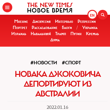
THE NEW TIMES
НОВОЕ ВРЕМЯ
EN
Мнение
Дискуссия
Интервью
Репрессии
Портрет
Расследование
Блоги
/
Украина
Израиль
Навальный
Трамп
Путин
Кремль
Дума
#НОВОСТИ
#СПОРТ
НОВАКА ДЖОКОВИЧА
ДЕПОРТИРУЮТ ИЗ
АВСТРАЛИИ
2022.01.16