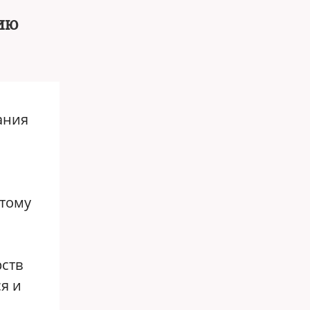
ию
ания
этому
рств
я и