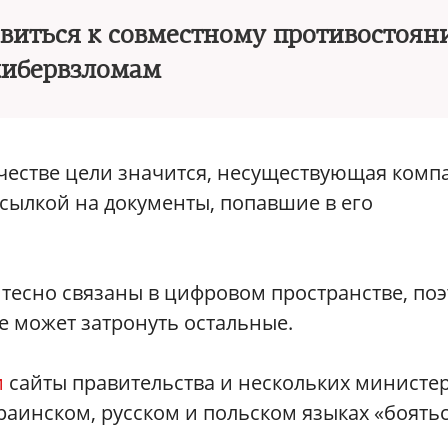
виться к совместному противостоян
кибервзломам
ачестве цели значится, несуществующая комп
сылкой на документы, попавшие в его
С тесно связаны в цифровом пространстве, по
е может затронуть остальные.
и
сайты правительства и нескольких министе
раинском, русском и польском языках «боятьс