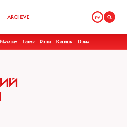
ARCHIVE
РУ
Navalny
Trump
Putin
Kremlin
Duma
НИЙ
М