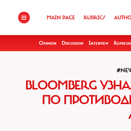
MAIN PAGE
RUBRICS
AUTH
Opinion
Discussion
Interview
Repress
#NE
BLOOMBERG УЗНА
ПО ПРОТИВОД