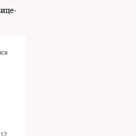
вице-
лся
 12