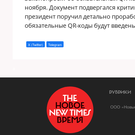
ноября. Документ подвергался крити
президент поручил детально прорабо
обязательные QR-коды будут введены 
X (Twitter)
Telegram
a
РУБРИКИ
ООО «Новые