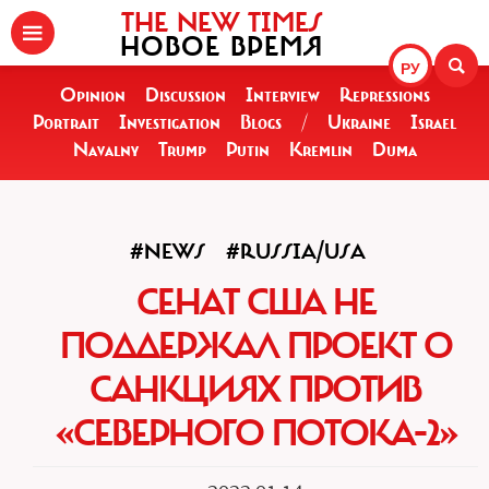
THE NEW TIMES
НОВОЕ ВРЕМЯ
РУ
Opinion
Discussion
Interview
Repressions
Portrait
Investigation
Blogs
/
Ukraine
Israel
Navalny
Trump
Putin
Kremlin
Duma
#NEWS
#RUSSIA/USA
СЕНАТ США НЕ
ПОДДЕРЖАЛ ПРОЕКТ О
САНКЦИЯХ ПРОТИВ
«СЕВЕРНОГО ПОТОКА-2»