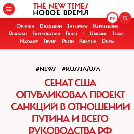
THE NEW TIMES
НОВОЕ ВРЕМЯ
РУ
Opinion
Discussion
Interview
Repressions
Portrait
Investigation
Blogs
/
Ukraine
Israel
Navalny
Trump
Putin
Kremlin
Duma
#NEWS
#RUSSIA/USA
СЕНАТ США
ОПУБЛИКОВАЛ ПРОЕКТ
САНКЦИЙ В ОТНОШЕНИИ
ПУТИНА И ВСЕГО
РУКОВОДСТВА РФ