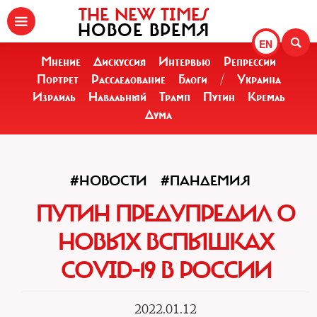
THE NEW TIMES
НОВОЕ ВРЕМЯ
EN
Мнение
Дискуссия
Интервью
Репрессии
Портрет
Расследование
Блоги
/
Украина
Израиль
Навальный
Трамп
Путин
Кремль
Дума
#НОВОСТИ
#ПАНДЕМИЯ
ПУТИН ПРЕДУПРЕДИЛ О
НОВЫХ ВСПЫШКАХ
COVID-19 В РОССИИ
2022.01.12