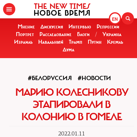
THE NEW TIMES
НОВОЕ ВРЕМЯ
EN
Мнение
Дискуссия
Интервью
Репрессии
Портрет
Расследование
Блоги
/
Украина
Израиль
Навальный
Трамп
Путин
Кремль
Дума
#БЕЛОРУССИЯ
#НОВОСТИ
МАРИЮ КОЛЕСНИКОВУ
ЭТАПИРОВАЛИ В
КОЛОНИЮ В ГОМЕЛЕ
2022.01.11