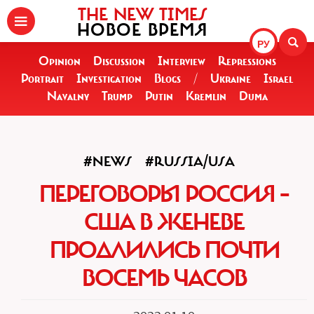
THE NEW TIMES
НОВОЕ ВРЕМЯ
РУ
Opinion
Discussion
Interview
Repressions
Portrait
Investigation
Blogs
/
Ukraine
Israel
Navalny
Trump
Putin
Kremlin
Duma
#NEWS
#RUSSIA/USA
ПЕРЕГОВОРЫ РОССИЯ –
США В ЖЕНЕВЕ
ПРОДЛИЛИСЬ ПОЧТИ
ВОСЕМЬ ЧАСОВ