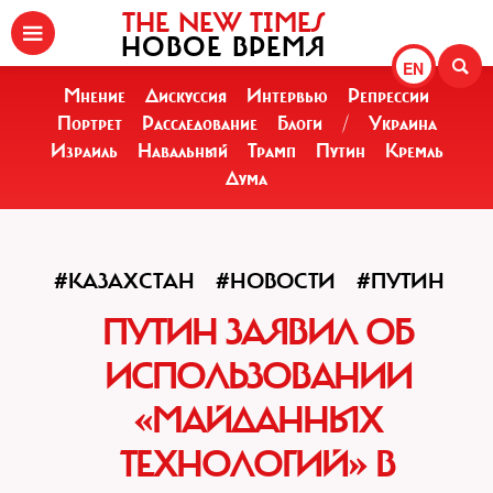
THE NEW TIMES
НОВОЕ ВРЕМЯ
EN
Мнение
Дискуссия
Интервью
Репрессии
Портрет
Расследование
Блоги
/
Украина
Израиль
Навальный
Трамп
Путин
Кремль
Дума
#КАЗАХСТАН
#НОВОСТИ
#ПУТИН
ПУТИН ЗАЯВИЛ ОБ
ИСПОЛЬЗОВАНИИ
«МАЙДАННЫХ
ТЕХНОЛОГИЙ» В