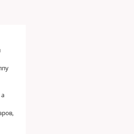
и
ппу
 а
аров,