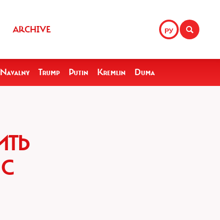
ARCHIVE
РУ
Navalny
Trump
Putin
Kremlin
Duma
ИТЬ
 С