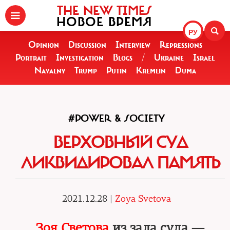
THE NEW TIMES
НОВОЕ ВРЕМЯ
РУ
Opinion
Discussion
Interview
Repressions
Portrait
Investigation
Blogs
/
Ukraine
Israel
Navalny
Trump
Putin
Kremlin
Duma
#POWER & SOCIETY
ВЕРХОВНЫЙ СУД
ЛИКВИДИРОВАЛ ПАМЯТЬ
2021.12.28 |
Zoya Svetova
Зоя Светова
из зала суда —