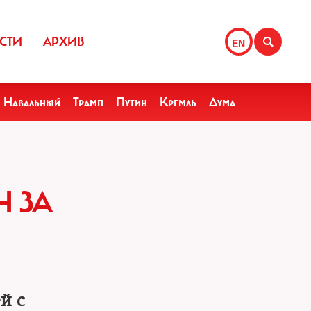
СТИ
АРХИВ
EN
Навальный
Трамп
Путин
Кремль
Дума
 ЗА
й с