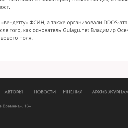
ост.
и «вендетту» ФСИН, а также организовали DDOS-ата
сле того, как основатель Gulagu.net Владимир Осе
авового поля.
АВТОРЫ
НОВОСТИ
МНЕНИЯ
АРХИВ ЖУРНА
 Времена». 16+