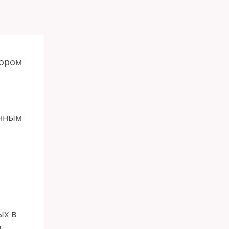
тором
енным
ых в
а