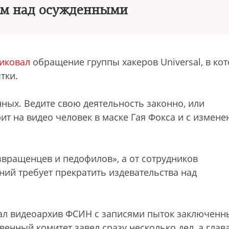
ем над осужденными
иковал
обращение группы хакеров Universal, в ко
тки.
ных. Ведите свою деятельность законно, или
ит на видео человек в маске Гая Фокса и с измен
звращенцев и педофилов», а от сотрудников
ий требует прекратить издевательства над
ал видеоархив ФСИН с записями пыток заключенн
венный комитет завел сразу несколько дел, а глав