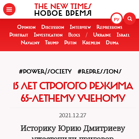
THE NEW TIMES
НОВОЕ ВРЕМЯ
РУ
Opinion
Discussion
Interview
Repressions
Portrait
Investigation
Blogs
/
Ukraine
Israel
Navalny
Trump
Putin
Kremlin
Duma
#POWER/SOCIETY
#REPRESSIONS
15 ЛЕТ СТРОГОГО РЕЖИМА
65-ЛЕТНЕМУ УЧЕНОМУ
2021.12.27
Историку Юрию Дмитриеву