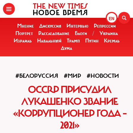
THE NEW TIMES
НОВОЕ ВРЕМЯ
EN
Мнение
Дискуссия
Интервью
Репрессии
Портрет
Расследование
Блоги
/
Украина
Израиль
Навальный
Трамп
Путин
Кремль
Дума
#БЕЛОРУССИЯ
#МИР
#НОВОСТИ
OCCRP ПРИСУДИЛ
ЛУКАШЕНКО ЗВАНИЕ
«КОРРУПЦИОНЕР ГОДА –
2021»