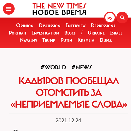
THE NEW TIMES
НОВОЕ ВРЕМЯ
РУ
Opinion
Discussion
Interview
Repressions
Portrait
Investigation
Blogs
/
Ukraine
Israel
Navalny
Trump
Putin
Kremlin
Duma
#WORLD
#NEWS
КАДЫРОВ ПООБЕЩАЛ
ОТОМСТИТЬ ЗА
«НЕПРИЕМЛЕМЫЕ СЛОВА»
2021.12.24