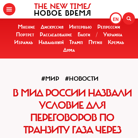
THE NEW TIMES
НОВОЕ ВРЕМЯ
EN
Мнение
Дискуссия
Интервью
Репрессии
Портрет
Расследование
Блоги
/
Украина
Израиль
Навальный
Трамп
Путин
Кремль
Дума
#МИР
#НОВОСТИ
В МИД РОССИИ НАЗВАЛИ
УСЛОВИЕ ДЛЯ
ПЕРЕГОВОРОВ ПО
ТРАНЗИТУ ГАЗА ЧЕРЕЗ