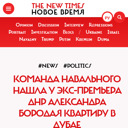
THE NEW TIMES
НОВОЕ ВРЕМЯ
РУ
Opinion
Discussion
Interview
Repressions
Portrait
Investigation
Blogs
/
Ukraine
Israel
Navalny
Trump
Putin
Kremlin
Duma
#NEWS
#POLITICS
КОМАНДА НАВАЛЬНОГО
НАШЛА У ЭКС-ПРЕМЬЕРА
ДНР АЛЕКСАНДРА
БОРОДАЯ КВАРТИРУ В
ДУБАЕ