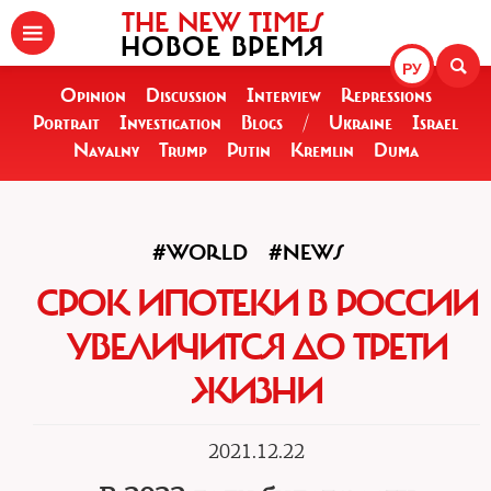
THE NEW TIMES
НОВОЕ ВРЕМЯ
РУ
Opinion
Discussion
Interview
Repressions
Portrait
Investigation
Blogs
/
Ukraine
Israel
Navalny
Trump
Putin
Kremlin
Duma
#WORLD
#NEWS
СРОК ИПОТЕКИ В РОССИИ
УВЕЛИЧИТСЯ ДО ТРЕТИ
ЖИЗНИ
2021.12.22