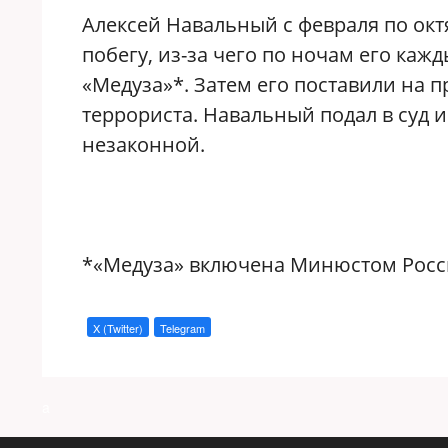
Алексей Навальный с февраля по октя
побегу, из-за чего по ночам его каж
«Медуза»*. Затем его поставили на п
террориста. Навальный подал в суд и
незаконной.
*«Медуза» включена Минюстом Росси
X (Twitter)
Telegram
a