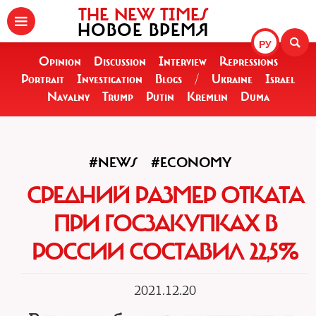
THE NEW TIMES
НОВОЕ ВРЕМЯ
РУ
Opinion
Discussion
Interview
Repressions
Portrait
Investigation
Blogs
/
Ukraine
Israel
Navalny
Trump
Putin
Kremlin
Duma
#NEWS
#ECONOMY
СРЕДНИЙ РАЗМЕР ОТКАТА
ПРИ ГОСЗАКУПКАХ В
РОССИИ СОСТАВИЛ 22,5%
2021.12.20